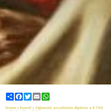
Share
Facebook
Twitter
Email
WhatsApp
Home
»
Eventi
»
Cignaroli, eccellente dipintor e il 700