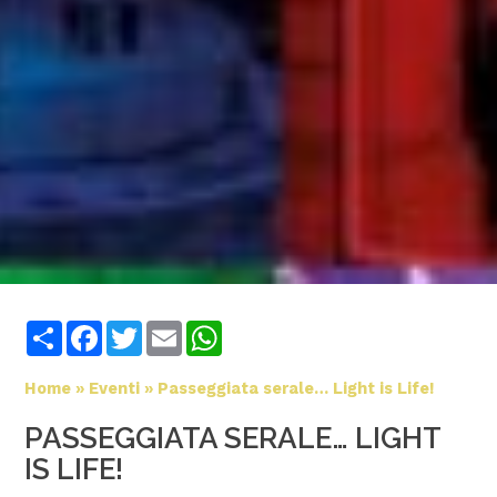
Share
Facebook
Twitter
Email
WhatsApp
Home
»
Eventi
»
Passeggiata serale… Light is Life!
PASSEGGIATA SERALE… LIGHT
IS LIFE!