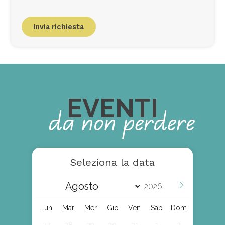
i
i
v
c
v
o
a
i
a
c
Invia richiesta
p
c
y
a
y
n
P
t
o
i
l
i
c
EVENTI
y
da non perdere
*
Seleziona la data
Lun
Mar
Mer
Gio
Ven
Sab
Dom